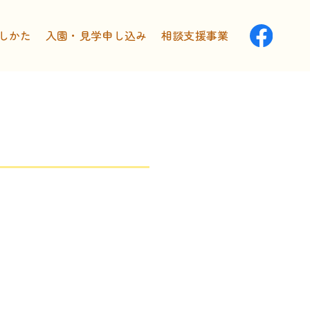
しかた
入園・見学申し込み
相談支援事業